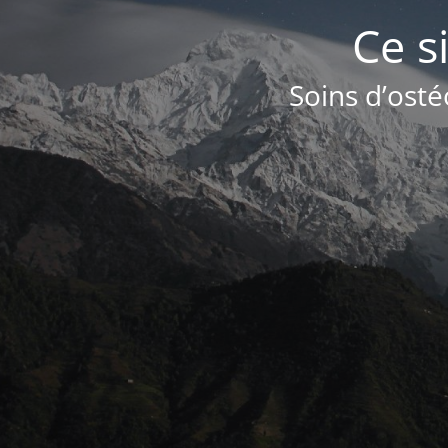
Ce s
Soins d’osté